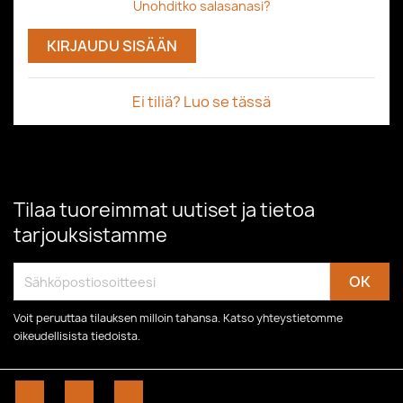
Unohditko salasanasi?
KIRJAUDU SISÄÄN
Ei tiliä? Luo se tässä
Tilaa tuoreimmat uutiset ja tietoa
tarjouksistamme
Voit peruuttaa tilauksen milloin tahansa. Katso yhteystietomme
oikeudellisista tiedoista.
Facebook
YouTube
Instagram