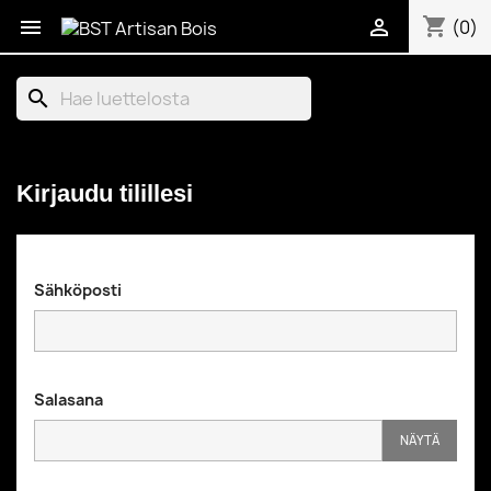
shopping_cart


(0)
search
Kirjaudu tilillesi
Sähköposti
Salasana
NÄYTÄ