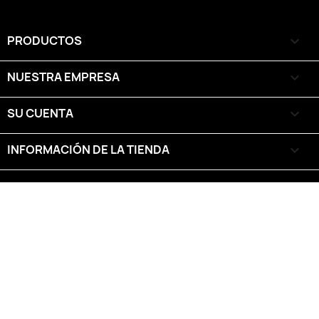
PRODUCTOS

NUESTRA EMPRESA

SU CUENTA

INFORMACIÓN DE LA TIENDA
keyboard_arrow_down