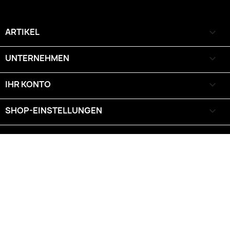
ARTIKEL

UNTERNEHMEN

IHR KONTO

SHOP-EINSTELLUNGEN
keyboard_arrow_down