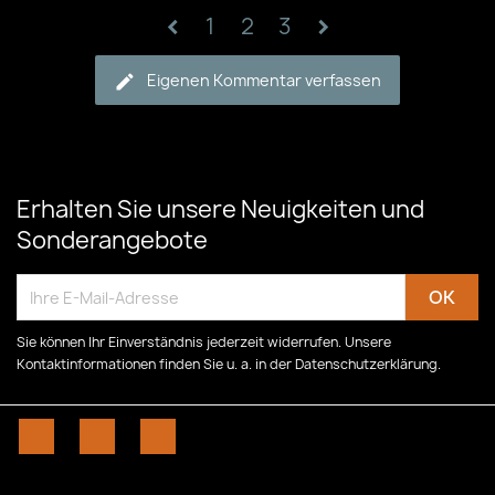
1
2
3
chevron_left
chevron_right
Eigenen Kommentar verfassen
Erhalten Sie unsere Neuigkeiten und
Sonderangebote
Sie können Ihr Einverständnis jederzeit widerrufen. Unsere
Kontaktinformationen finden Sie u. a. in der Datenschutzerklärung.
Facebook
YouTube
Instagram