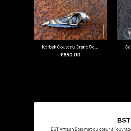
Quick view

Korbak Couteau Crâne De...
Ca
€650.00
Quick view

BST 
BST Artisan Bois met du cœur à l'ouvrag