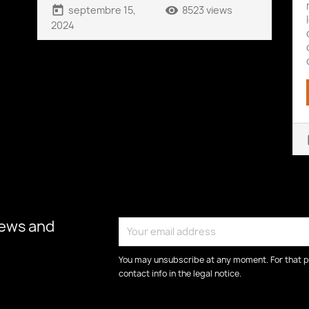
today
remove_red_eye
septembre 15,
8523 views
2024
t
news and
You may unsubscribe at any moment. For that p
contact info in the legal notice.