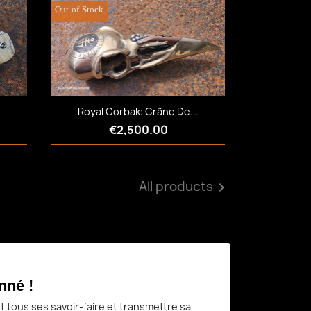
Out-of-Stock
Quick view

Royal Corbak: Crâne De...
€2,500.00
All products
Quick view


nné !
 tous ses savoir-faire et transmettre sa