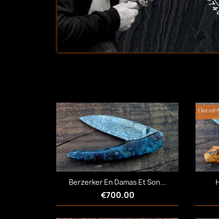
Out-of-
Berzerker En Damas Et Son...
H
€700.00