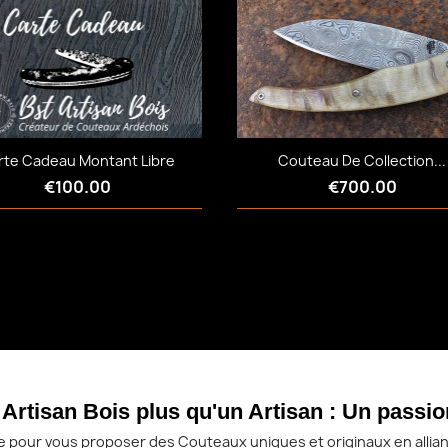
Quick view
Quick view


rte Cadeau Montant Libre
Couteau De Collection...
€100.00
€700.00
Quick view
Quick view


Artisan Bois plus qu'un Artisan : Un passio
e pour vous proposer des Couteaux uniques et originaux en alliant