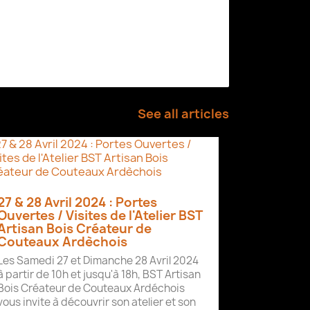
See all articles
27 & 28 Avril 2024 : Portes
Ouvertes / Visites de l'Atelier BST
Artisan Bois Créateur de
Couteaux Ardèchois
Les Samedi 27 et Dimanche 28 Avril 2024
à partir de 10h et jusqu'à 18h, BST Artisan
Bois Créateur de Couteaux Ardéchois
vous invite à découvrir son atelier et son