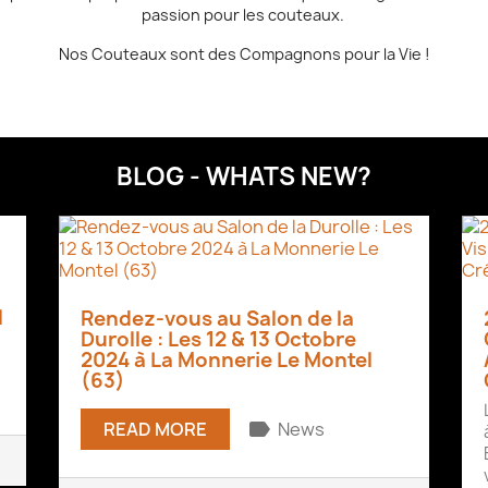
passion pour les couteaux.
Nos Couteaux sont des Compagnons pour la Vie !
BLOG - WHATS NEW?
l
Rendez-vous au Salon de la
Durolle : Les 12 & 13 Octobre
2024 à La Monnerie Le Montel
(63)
label
READ MORE
News