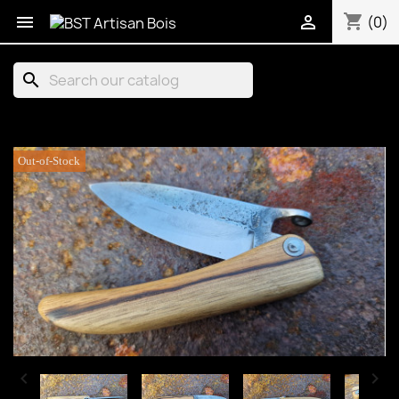
shopping_cart


(0)
search
Out-of-Stock

