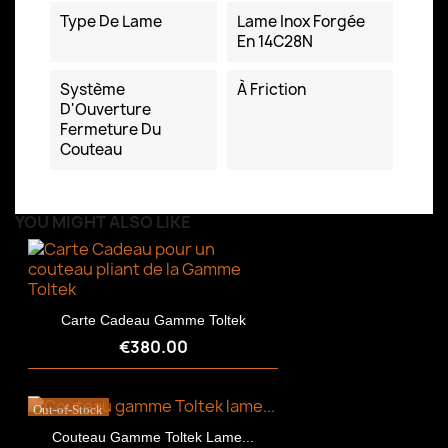
Type De Lame
Lame Inox Forgée
En 14C28N
Système
À Friction
D'Ouverture
Fermeture Du
Couteau
YOU MIGHT ALSO LIKE
Carte Cadeau Gamme Toltek
€380.00
Out-of-Stock
Couteau Gamme Toltek Lame...