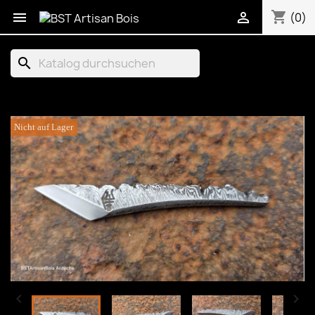
shopping_cart


(0)
search
Nicht auf Lager

