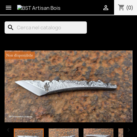
shopping_cart


(0)
search
Non disponibile

