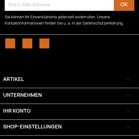
Sie können Ihr Einverständnis jederzeit widerrufen. Unsere
Kontaktinformationen finden Sie u. a. in der Datenschutzerklärung.
Facebook
YouTube
Instagram
ARTIKEL

UNTERNEHMEN

IHR KONTO

SHOP-EINSTELLUNGEN
keyboard_arrow_down