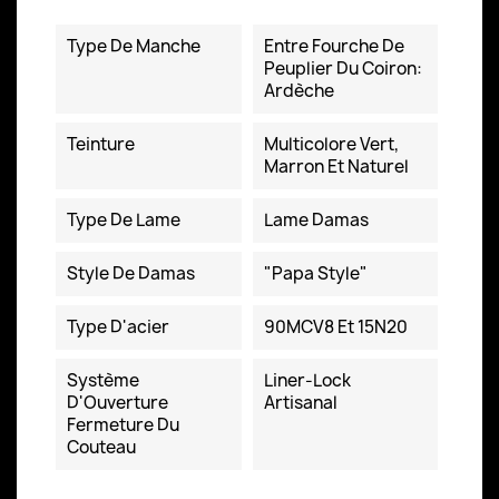
Technische Daten
Type De Manche
Entre Fourche De
Peuplier Du Coiron:
Ardèche
Teinture
Multicolore Vert,
Marron Et Naturel
Type De Lame
Lame Damas
Style De Damas
"Papa Style"
Type D'acier
90MCV8 Et 15N20
Système
Liner-Lock
D'Ouverture
Artisanal
Fermeture Du
Couteau