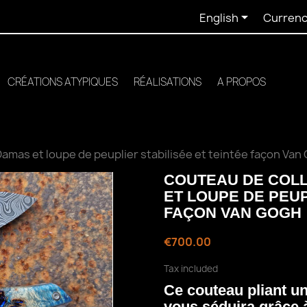

English
Currenc
CRÉATIONS ATYPIQUES
RÉALISATIONS
A PROPOS
amas et loupe de peuplier stabilisée et teintée façon Van
COUTEAU DE COL
ET LOUPE DE PEUP
FAÇON VAN GOGH
€700.00
Tax included
Ce couteau pliant uni
vous séduira grâce 