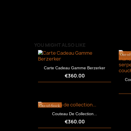
YOU MIGHT ALSO LIKE
Out-of
Carte Cadeau Gamme Berzerker
€360.00
Cou
Out-of-Stock
Couteau De Collection...
€360.00
Quick view
