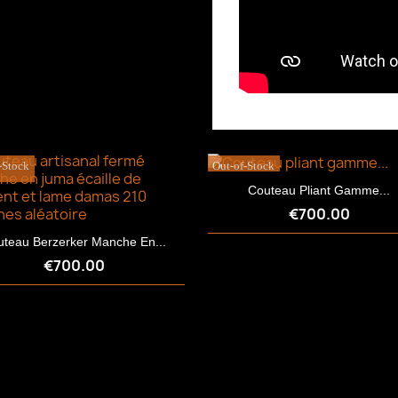
-Stock
Out-of-Stock
Couteau Pliant Gamme...
€700.00
teau Berzerker Manche En...
€700.00
Quick view
Quick view

