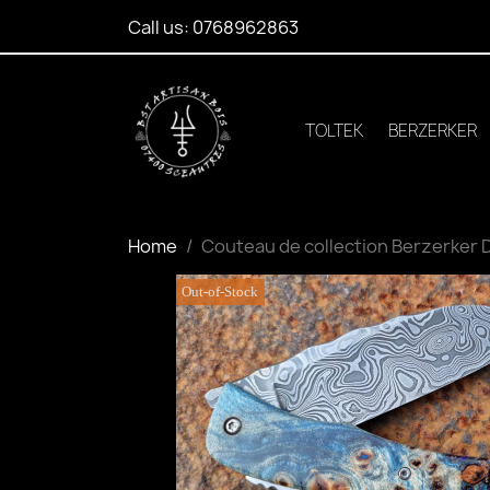
Call us:
0768962863
TOLTEK
BERZERKER
Home
Couteau de collection Berzerker D
Out-of-Stock