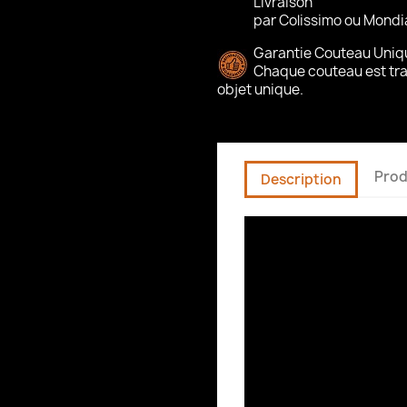
Livraison
par Colissimo ou Mondia
Garantie Couteau Uniq
Chaque couteau est trav
objet unique.
Prod
Description