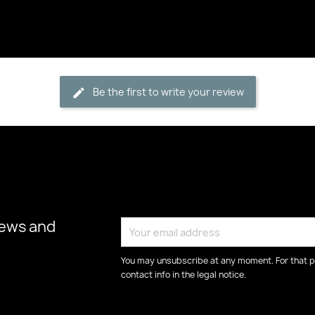
Be the first to write your review
news and
You may unsubscribe at any moment. For that p
contact info in the legal notice.