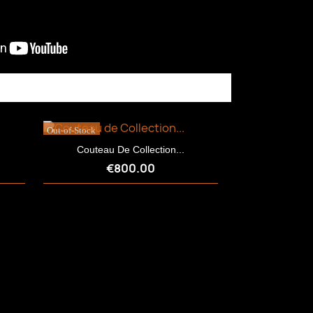
Out-of-Stock
Couteau De Collection...
€800.00
Quick view
