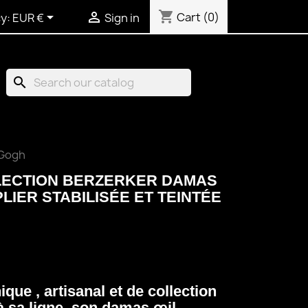
shopping_cart


Cart
(0)
y:
EUR €
Sign in
search
 Gogh
LECTION BERZERKER DAMAS
LIER STABILISÉE ET TEINTÉE
que , artisanal et de collection
à sa ligne, son damas œil