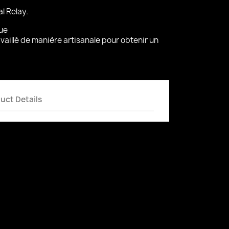
l Relay.
ue
aillé de manière artisanale pour obtenir un
uct Details