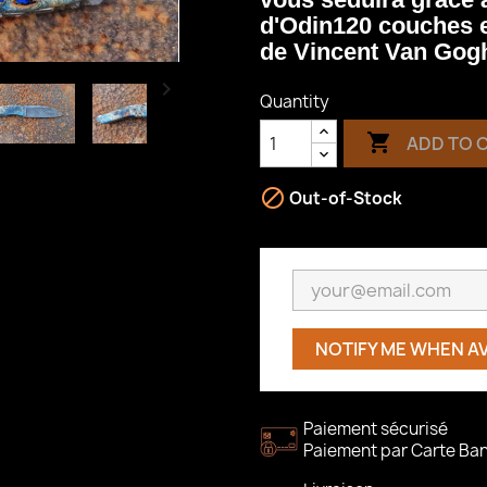
d'Odin120 couches e
de Vincent Van Gog

Quantity

ADD TO 

Out-of-Stock
NOTIFY ME WHEN A
Paiement sécurisé
Paiement par Carte Ban