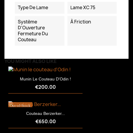
Type De Lame
Lame XC 75
Système
À Friction
D'Ouverture
Fermeture Du
Couteau
YOU MIGHT ALSO LIKE
Munin Le Couteau D'Odin !
€200.00
Out-of-Stock
Couteau Berzerker...
€650.00