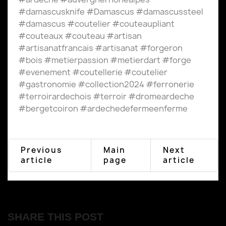
#damascusknife #Damascus #damascussteel
#damascus #coutelier #couteaupliant
#couteaux #couteau #artisan
#artisanatfrancais #artisanat #forgeron
#bois #metierpassion #metierdart #forge
#evenement #coutellerie #coutelier
#gastronomie #collection2024 #ferronerie
#terroirardechois #terroir #dromeardeche
#bergetcoiron #ardechedefermeenferme
Previous
Main
Next
article
page
article
SHARE THIS POST