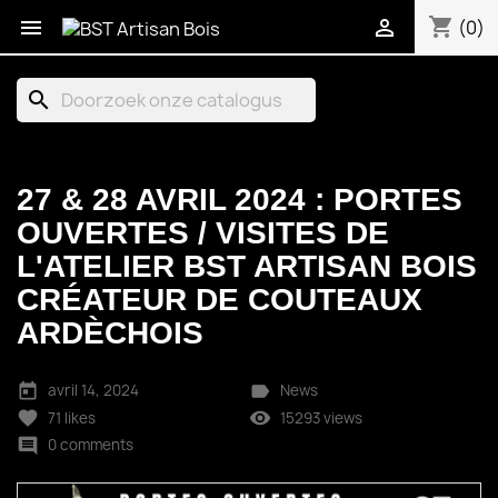
shopping_cart


(0)
search
27 & 28 AVRIL 2024 : PORTES
OUVERTES / VISITES DE
L'ATELIER BST ARTISAN BOIS
CRÉATEUR DE COUTEAUX
ARDÈCHOIS
today
label
avril 14, 2024
News
favorite
remove_red_eye
71
likes
15293 views
comment
0 comments