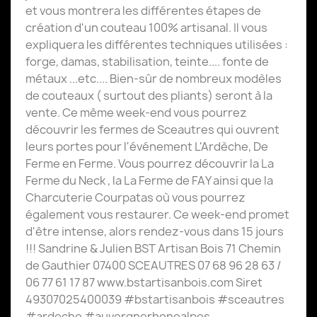
et vous montrera les différentes étapes de
création d'un couteau 100% artisanal. Il vous
expliquera les différentes techniques utilisées :
forge, damas, stabilisation, teinte.... fonte de
métaux ...etc.... Bien-sûr de nombreux modèles
de couteaux ( surtout des pliants) seront à la
vente. Ce même week-end vous pourrez
découvrir les fermes de Sceautres qui ouvrent
leurs portes pour l'événement L'Ardèche, De
Ferme en Ferme. Vous pourrez découvrir la La
Ferme du Neck , la La Ferme de FAY ainsi que la
Charcuterie Courpatas où vous pourrez
également vous restaurer. Ce week-end promet
d'être intense, alors rendez-vous dans 15 jours
!!! Sandrine & Julien BST Artisan Bois 71 Chemin
de Gauthier 07400 SCEAUTRES 07 68 96 28 63 /
06 77 61 17 87 www.bstartisanbois.com Siret
49307025400039 #bstartisanbois #sceautres
#ardeche #auvergnerhonealpes