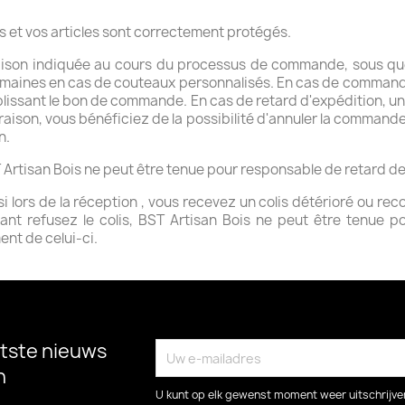
 et vos articles sont correctement protégés.
ivraison indiquée au cours du processus de commande, sous q
emaines en cas de couteaux personnalisés. En cas de command
plissant le bon de commande. En cas de retard d'expédition, 
vraison, vous bénéficiez de la possibilité d'annuler la command
n.
T Artisan Bois ne peut être tenue pour responsable de retard de 
si lors de la réception , vous recevez un colis détérioré ou rec
nt refusez le colis, BST Artisan Bois ne peut être tenue po
nt de celui-ci.
tste nieuws
n
U kunt op elk gewenst moment weer uitschrijven