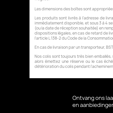
Les dimensions des boîtes sont appropriées
Les produits sont livrés à l'adresse de l
immédiatement disponible, et sous 3 à 4 s
(ou la date de réception souhaitée) en rem
dispositions légales, en cas de retard de li
l'article L 138-2 du Code de la Consommatio
En cas de livraison par un transporteur, BS
Nos colis sont toujours très bien emballés, 
alors émettez une réserve ou le cas échéa
détérioration du colis pendant l'achemineme
Ontvang ons laa
en aanbiedinge