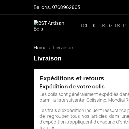
Bel ons:
0768962863
TOLTEK
BERZERKER
Home
Livraison
Livraison
Expéditions et retours
Expédition de votre colis
Les colis sont généralement expédiés dans u
parmi la liste suivante: Colissimo, Mondial
Les frais d'expédition incluent l'assurance
de regrouper tous vos articles dans u
d'expédition s'appliquent à chacune d'entre
fragiles.