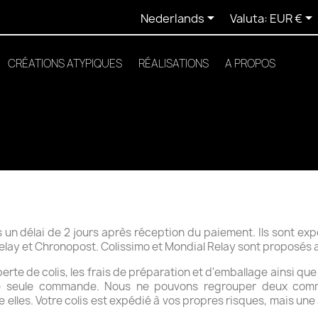


Nederlands
Valuta:
EUR €
CRÉATIONS ATYPIQUES
RÉALISATIONS
A PROPOS
n délai de 2 jours après réception du paiement. Ils sont expéd
 Relay et Chronopost. Colissimo et Mondial Relay sont proposés 
 perte de colis, les frais de préparation et d'emballage ainsi q
ne seule commande. Nous ne pouvons regrouper deux com
 elles. Votre colis est expédié à vos propres risques, mais une 