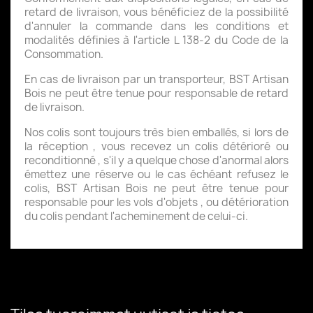
retard de livraison, vous bénéficiez de la possibilité
d'annuler la commande dans les conditions et
modalités définies à l'article L 138-2 du Code de la
Consommation.
En cas de livraison par un transporteur, BST Artisan
Bois ne peut être tenue pour responsable de retard
de livraison.
Nos colis sont toujours très bien emballés, si lors de
la réception , vous recevez un colis détérioré ou
reconditionné , s'il y a quelque chose d'anormal alors
émettez une réserve ou le cas échéant refusez le
colis, BST Artisan Bois ne peut être tenue pour
responsable pour les vols d'objets , ou détérioration
du colis pendant l'acheminement de celui-ci.