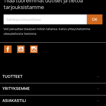
Tilaa tuoreimmat uutiset ja tietoa
tarjouksistamme
Voit peruuttaa tilauksen milloin tahansa. Katso yhteystietomme
oikeudellisista tiedoista.
Facebook
YouTube
Instagram
TUOTTEET

YRITYKSEMME

ASIAKASTILI
