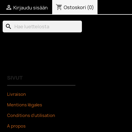
shopping_cart

Ostoskori
(0)
Kirjaudu sisään
search
SIVUT
Livraison
Mentions légales
Conditions d'utilisation
A propos