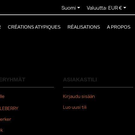


Suomi
Valuutta:
EUR €
R
CRÉATIONS ATYPIQUES
RÉALISATIONS
A PROPOS
ERYHMÄT
ASIAKASTILI
lle
Kirjaudu sisään
Luo uusi tili
LEBERRY
erker
ek