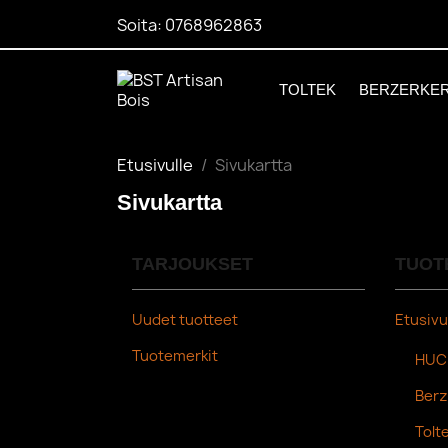
Soita:
0768962863
TOLTEK
BERZERKE
Etusivulle
Sivukartta
Sivukartta
TARJOUKSET
TUOT
Uudet tuotteet
Etusivu
Tuotemerkit
HUC
Berz
Tolt