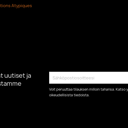
tions Atypiques
 uutiset ja
istamme
Voit peruuttaa tilauksen milloin tahansa. Kats
oikeudellisista tiedoista.