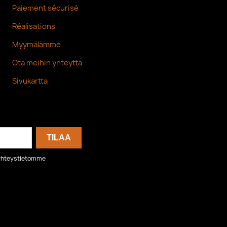
Paiement sécurisé
Réalisations
Myymälämme
Ota meihin yhteyttä
Sivukartta
o yhteystietomme