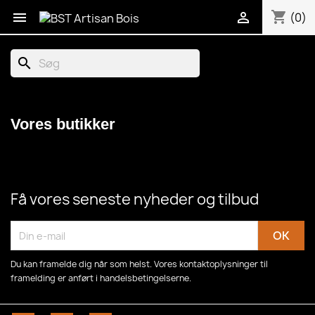
shopping_cart


(0)
search
Vores butikker
Få vores seneste nyheder og tilbud
Du kan framelde dig når som helst. Vores kontaktoplysninger til
framelding er anført i handelsbetingelserne.