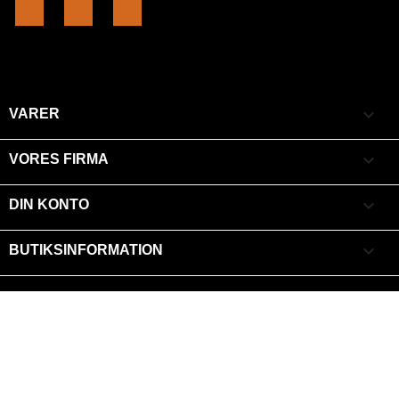
Facebook
YouTube
Instagram

VARER

VORES FIRMA

DIN KONTO
keyboard_arrow_down
BUTIKSINFORMATION