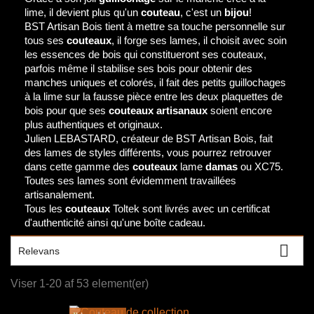
lime, il devient plus qu'un
couteau
, c'est un
bijou
!
BST Artisan Bois tient à mettre sa touche personnelle sur
tous ses
couteaux
, il forge ses lames, il choisit avec soin
les essences de bois qui constitueront ses couteaux,
parfois même il stabilise ses bois pour obtenir des
manches uniques et colorés, il fait des petits guillochages
à la lime sur la fausse pièce entre les deux plaquettes de
bois pour que ses
couteaux artisanaux
soient encore
plus authentiques et originaux.
Julien LEBASTARD, créateur de BST Artisan Bois, fait
des lames de styles différents, vous pourrez retrouver
dans cette gamme des
couteaux
lame
damas
ou XC75.
Toutes ses lames sont évidemment travaillées
artisanalement.
Tous les
couteaux
Toltek sont livrés avec un certificat
d'authenticité ainsi qu'une boîte cadeau.

Relevans
Viser 1-20 af 53 element(er)