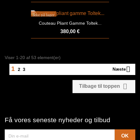
Ikke på lager
Couteau Pliant Gamme Toltek...
380,00 €
Viser 1-20 af 53 element(er)

1
Næste
2
3

Tilbage til toppen
Få vores seneste nyheder og tilbud