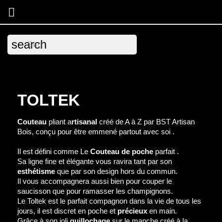

search
TOLTEK
Couteau
pliant a
rtisanal
créé de A à Z par BST Artisan
Bois, conçu pour être emmené partout avec soi .
Il est défini comme Le
Couteau de poche
parfait .
Sa ligne fine et élégante vous ravira tant par son
esthétisme
que par son design hors du commun.
Il vous accompagnera aussi bien pour couper le
saucisson que pour ramasser les champignons.
Le Toltek est le parfait compagnon dans la vie de tous les
jours, il est discret en poche et
précieux
en main.
Grâce à son joli
guillochage
sur le manche créé à la