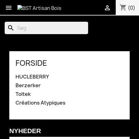
shopping_cart


(0)
search
FORSIDE
HUCLEBERRY
Berzerker
Toltek
Créations Atypiques
NYHEDER