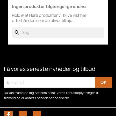
Ingen produkter tilgængelige endnu
Hold øje! Flere produkter vil blive vist her
efterhånden som de bliver tilføjet.
search
Få vores seneste nyheder og tilbud
Du kan framelde dig når som helst. Vores kontaktoplysninger til
framelding er anført i handelsbetingelserne.
Facebook
YouTube
Instagram