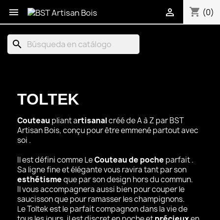
shopping_cart


(0)
search
TOLTEK
Couteau
pliant a
rtisanal
créé de A à Z par BST
Artisan Bois, conçu pour être emmené partout avec
soi .
Il est défini comme Le
Couteau de poche
parfait .
Sa ligne fine et élégante vous ravira tant par son
esthétisme
que par son design hors du commun.
Il vous accompagnera aussi bien pour couper le
saucisson que pour ramasser les champignons.
Le Toltek est le parfait compagnon dans la vie de
tous les jours, il est discret en poche et
précieux
en