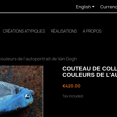

English
Currenc
CRÉATIONS ATYPIQUES
RÉALISATIONS
A PROPOS
couleurs de l'autoportrait de Van Gogh
COUTEAU DE COLL
COULEURS DE L'A
€420.00
Tax included
Le Couteau pliant de
votre meilleur com