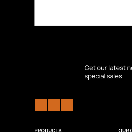
Quick view

Get our latest 
special sales
Facebook
YouTube
Instagram
PRODUCTS
OUR 