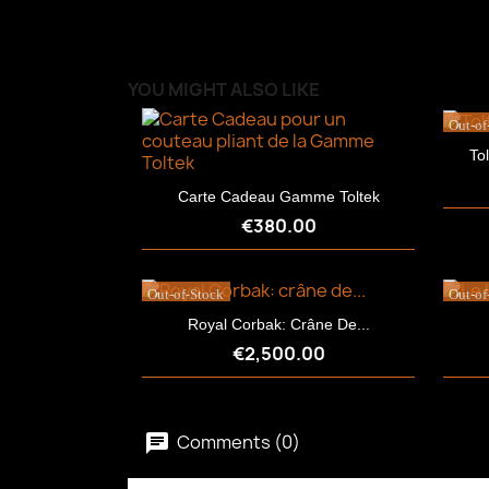
YOU MIGHT ALSO LIKE
Out-of
To
Carte Cadeau Gamme Toltek
€380.00
Out-of-Stock
Out-of
Royal Corbak: Crâne De...
€2,500.00
Quick view

Comments (0)