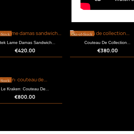
-Stock
Out-of-Stock
ltek Lame Damas Sandwich...
Couteau De Collection...
€420.00
€380.00
-Stock
Le Kraken: Couteau De...
€800.00
Quick view
Quick view

