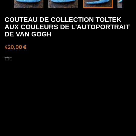
COUTEAU DE COLLECTION TOLTEK
AUX COULEURS DE L'AUTOPORTRAIT
DE VAN GOGH
420,00 €
TTC
Le Couteau pliant de tradition Toltek est
idéalement votre meilleur compagnon
de poche! Ce couteau de collection en
loupe de peuplier stabilisée et teintée
fait maison façon Van Gogh.Monté sur
des platines Z20C13 guillochées
entièrement à la lime. La lame a été
taillée dans un barreau de damas oeil
d'Odin avec variation, forgé à l'atelier.