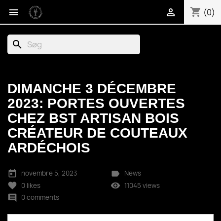
shopping_cart


(0)
search
DIMANCHE 3 DÉCEMBRE
2023: PORTES OUVERTES
CHEZ BST ARTISAN BOIS
CRÉATEUR DE COUTEAUX
ARDÉCHOIS
today
label
novembre 5, 2023
News
favorite
remove_red_eye
0
likes
11045 views
comment
0 comments