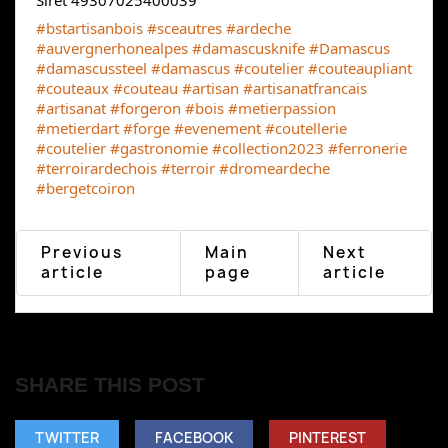
Siret 49307025400039
#bstartisanbois
#sceautres
#ardeche
#auvergnerhonealpes
#damascusknife
#Damascus
#damascussteel
#damascus
#coutelier
#couteaupliant
#couteaux
#couteau
#artisan
#artisanatfrancais
#artisanat
#forgeron
#bois
#metierpassion
#metierdart
#forge
#evenement
#coutellerie
#coutelier
#gastronomie
#collection2023
#ferronerie
#terroirardechois
#terroir
#dromeardeche
#bergetcoiron
Previous
Main
Next
article
page
article
SHARE THIS POST
TWITTER
FACEBOOK
PINTEREST